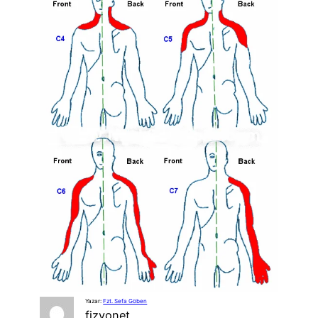
Yazar:
Fzt. Sefa Göben
fizyonet