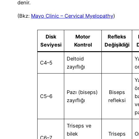
denir.
(Bkz:
Mayo Clinic – Cervical Myelopathy
)
Disk
Motor
Refleks
Seviyesi
Kontrol
Değişikliği
D
Deltoid
Y
C4–5
zayıflığı
o
Y
ö
Pazı (biseps)
Biseps
C5–6
b
zayıflığı
refleksi
v
p
Triseps ve
bilek
Triseps
O
C6–7