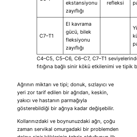
ekstansiyonu
refleksi
p
zayıflığı
El kavrama
Y
gücü, bilek
C7–T1
k
fleksiyonu
p
zayıflığı
C4–C5, C5–C6, C6–C7, C7–T1 seviyelerin
fıtığına bağlı sinir kökü etkilenimi ve tipik be
Ağrının miktarı ve tipi; donuk, sızlayıcı ve
yeri zor tarif edilen bir ağrıdan, keskin,
yakıcı ve hastanın parmağıyla
gösterebildiği bir ağrıya kadar değişebilir.
Kollarınızdaki ve boynunuzdaki ağrı, çoğu
zaman servikal omurgadaki bir problemden
dolayı sinir köklerinin tahriş olduğunun ilk