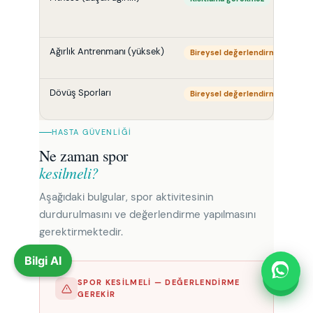
Ağırlık Antrenmanı (yüksek)
U
Bireysel değerlendirme
Dövüş Sporları
U
Bireysel değerlendirme
HASTA GÜVENLIĞI
Ne zaman spor
kesilmeli?
Aşağıdaki bulgular, spor aktivitesinin
durdurulmasını ve değerlendirme yapılmasını
gerektirmektedir.
Bilgi Al
SPOR KESILMELI — DEĞERLENDIRME
GEREKIR