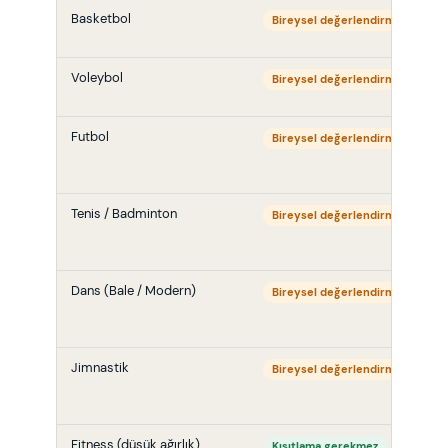
Basketbol
U
Bireysel değerlendirme
k
Voleybol
U
Bireysel değerlendirme
k
Futbol
U
Bireysel değerlendirme
k
Tenis / Badminton
D
Bireysel değerlendirme
s
Dans (Bale / Modern)
U
Bireysel değerlendirme
Jimnastik
U
Bireysel değerlendirme
k
Fitness (düşük ağırlık)
U
Kısıtlama gerekmez