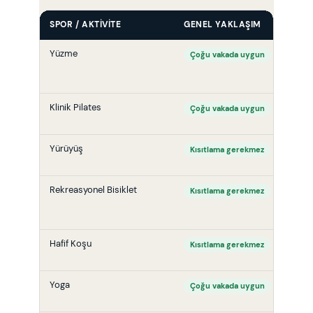
SPOR / AKTIVITE
GENEL YAKLAŞIM
K
Yüzme
O
Çoğu vakada uygun
(
d
Klinik Pilates
O
Çoğu vakada uygun
Yürüyüş
U
Kısıtlama gerekmez
k
Rekreasyonel Bisiklet
U
Kısıtlama gerekmez
k
Hafif Koşu
U
Kısıtlama gerekmez
k
Yoga
D
Çoğu vakada uygun
s