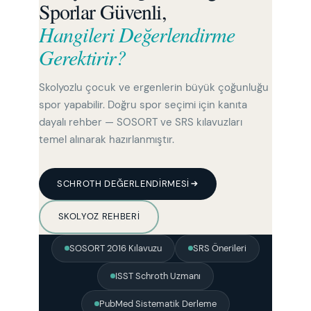
Sporlar Güvenli,
Hangileri Değerlendirme
Gerektirir?
Skolyozlu çocuk ve ergenlerin büyük çoğunluğu
spor yapabilir. Doğru spor seçimi için kanıta
dayalı rehber — SOSORT ve SRS kılavuzları
temel alınarak hazırlanmıştır.
SCHROTH DEĞERLENDIRMESI
SKOLYOZ REHBERI
SOSORT 2016 Kılavuzu
SRS Önerileri
ISST Schroth Uzmanı
PubMed Sistematik Derleme