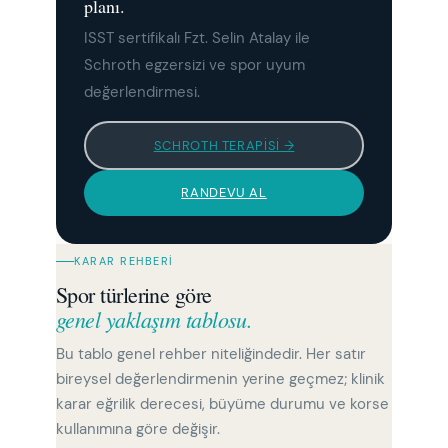
planı.
ISST sertifikalı Fzt. Selin Atalay ile
Schroth egzersizi ve spor uyum
değerlendirmesi.
SCHROTH TERAPISI →
RANDEVU AL
KARAR REHBERI
Spor türlerine göre
genel yaklaşım tablosu.
Bu tablo genel rehber niteliğindedir. Her satır
bireysel değerlendirmenin yerine geçmez; klinik
karar eğrilik derecesi, büyüme durumu ve korse
kullanımına göre değişir.