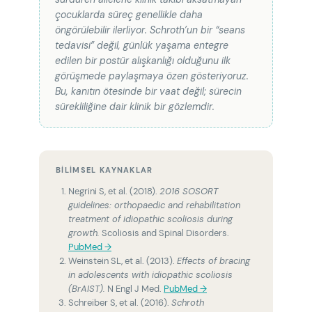
çocuklarda süreç genellikle daha
öngörülebilir ilerliyor. Schroth’un bir “seans
tedavisi” değil, günlük yaşama entegre
edilen bir postür alışkanlığı olduğunu ilk
görüşmede paylaşmaya özen gösteriyoruz.
Bu, kanıtın ötesinde bir vaat değil; sürecin
sürekliliğine dair klinik bir gözlemdir.
BILIMSEL KAYNAKLAR
Negrini S, et al. (2018).
2016 SOSORT
guidelines: orthopaedic and rehabilitation
treatment of idiopathic scoliosis during
growth.
Scoliosis and Spinal Disorders.
PubMed →
Weinstein SL, et al. (2013).
Effects of bracing
in adolescents with idiopathic scoliosis
(BrAIST).
N Engl J Med.
PubMed →
Schreiber S, et al. (2016).
Schroth