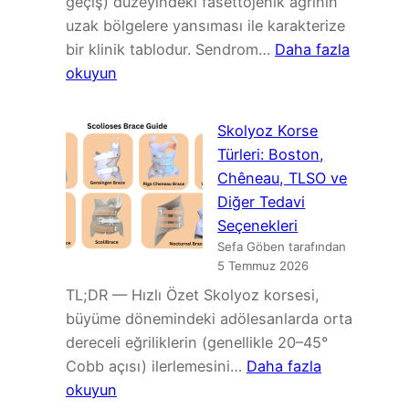
geçiş) düzeyindeki fasettojenik ağrının
uzak bölgelere yansıması ile karakterize
bir klinik tablodur. Sendrom…
Daha fazla
:
okuyun
Maigne
Sendromu
Skolyoz Korse
(Torakolomber
Türleri: Boston,
Geçiş
Chêneau, TLSO ve
Sendromu):
Diğer Tedavi
Belirtiler,
Seçenekleri
Tanı
Sefa Göben tarafından
ve
5 Temmuz 2026
Tedavi
TL;DR — Hızlı Özet Skolyoz korsesi,
büyüme dönemindeki adölesanlarda orta
dereceli eğriliklerin (genellikle 20–45°
Cobb açısı) ilerlemesini…
Daha fazla
:
okuyun