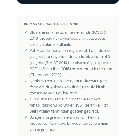
BU MAKALE NASIL HAZIRLANDI?
Uluslararası kılavuzlar temel alındı: SOSORT
2016 idiopatik skolyoz tedavi kılavuzu esas
çerçeve olarak kullanıldı.
PubMed’de indekslenmiş yüksek kanıt düzeyli
çalışmalara dayandırıldı: randomize kontrollü
çalışma (BrAIST 2013), skolyoza özgü egzersiz
RCT’si (Schreiber 2016) ve sistematik derleme
(Thompson 2019).
İçerikteki her klinik iddia, kanıt düzeyine göre
ifade edildi; yüksek kanıtlı bulgular ile klinik
gözlemler ayrı ayrı belirtildi.
Klinik uzman katkısı: Schroth ve skolyoz
rehabilitasyonu bölümleri, ISST sertifikalı Fzt.
Selin Atalay tarafından gözden geçirildi.
Bu içerik bilgilendirme amaçlıdır; hekim
muayenesi, tanı veya bireysel tedavi planının
yerine geçmez.