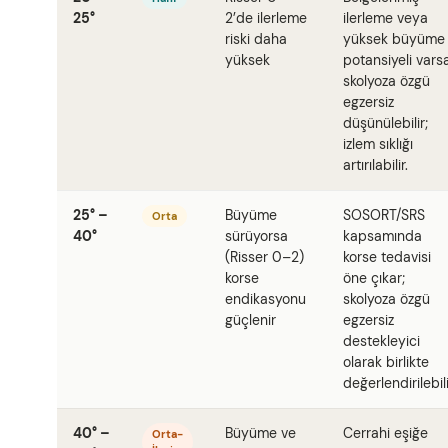
25°
2’de ilerleme
ilerleme veya
riski daha
yüksek büyüme
yüksek
potansiyeli vars
skolyoza özgü
egzersiz
düşünülebilir;
izlem sıklığı
artırılabilir.
25° –
Büyüme
SOSORT/SRS
Orta
40°
sürüyorsa
kapsamında
(Risser 0–2)
korse tedavisi
korse
öne çıkar;
endikasyonu
skolyoza özgü
güçlenir
egzersiz
destekleyici
olarak birlikte
değerlendirilebili
40° –
Büyüme ve
Cerrahi eşiğe
Orta-