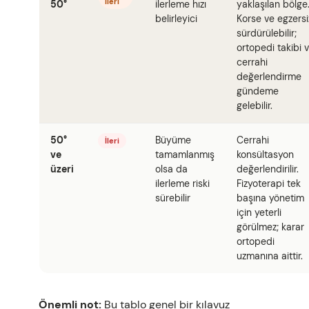
İleri
50°
ilerleme hızı
yaklaşılan bölge
belirleyici
Korse ve egzersi
sürdürülebilir;
ortopedi takibi 
cerrahi
değerlendirme
gündeme
gelebilir.
50°
Büyüme
Cerrahi
İleri
ve
tamamlanmış
konsültasyon
üzeri
olsa da
değerlendirilir.
ilerleme riski
Fizyoterapi tek
sürebilir
başına yönetim
için yeterli
görülmez; karar
ortopedi
uzmanına aittir.
Önemli not:
Bu tablo genel bir kılavuz