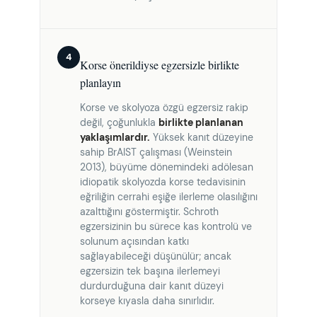
4
Korse önerildiyse egzersizle birlikte
planlayın
Korse ve skolyoza özgü egzersiz rakip
değil, çoğunlukla
birlikte planlanan
yaklaşımlardır.
Yüksek kanıt düzeyine
sahip BrAIST çalışması (Weinstein
2013), büyüme dönemindeki adölesan
idiopatik skolyozda korse tedavisinin
eğriliğin cerrahi eşiğe ilerleme olasılığını
azalttığını göstermiştir. Schroth
egzersizinin bu sürece kas kontrolü ve
solunum açısından katkı
sağlayabileceği düşünülür; ancak
egzersizin tek başına ilerlemeyi
durdurduğuna dair kanıt düzeyi
korseye kıyasla daha sınırlıdır.