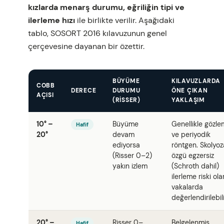
kızlarda menarş durumu, eğriliğin tipi ve
ilerleme hızı
ile birlikte verilir. Aşağıdaki
tablo, SOSORT 2016 kılavuzunun genel
çerçevesine dayanan bir özettir.
BÜYÜME
KILAVUZLARDA
COBB
DERECE
DURUMU
ÖNE ÇIKAN
AÇISI
(RISSER)
YAKLAŞIM
10° –
Büyüme
Genellikle gözle
Hafif
20°
devam
ve periyodik
ediyorsa
röntgen. Skolyoz
(Risser 0–2)
özgü egzersiz
yakın izlem
(Schroth dahil)
ilerleme riski ola
vakalarda
değerlendirilebili
20° –
Risser 0–
Belgelenmiş
Hafif