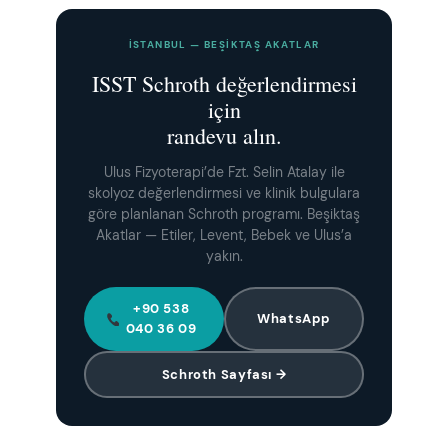
İSTANBUL — BEŞIKTAŞ AKATLAR
ISST Schroth değerlendirmesi
için
randevu alın.
Ulus Fizyoterapi’de Fzt. Selin Atalay ile
skolyoz değerlendirmesi ve klinik bulgulara
göre planlanan Schroth programı. Beşiktaş
Akatlar — Etiler, Levent, Bebek ve Ulus’a
yakın.
+90 538
WhatsApp
040 36 09
Schroth Sayfası →