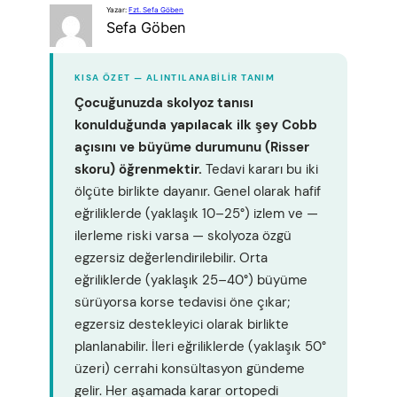
Yazar:
Fzt. Sefa Göben
Sefa Göben
KISA ÖZET — ALINTILANABILIR TANIM
Çocuğunuzda skolyoz tanısı
konulduğunda yapılacak ilk şey Cobb
açısını ve büyüme durumunu (Risser
skoru) öğrenmektir.
Tedavi kararı bu iki
ölçüte birlikte dayanır. Genel olarak hafif
eğriliklerde (yaklaşık 10–25°) izlem ve —
ilerleme riski varsa — skolyoza özgü
egzersiz değerlendirilebilir. Orta
eğriliklerde (yaklaşık 25–40°) büyüme
sürüyorsa korse tedavisi öne çıkar;
egzersiz destekleyici olarak birlikte
planlanabilir. İleri eğriliklerde (yaklaşık 50°
üzeri) cerrahi konsültasyon gündeme
gelir. Her aşamada karar ortopedi