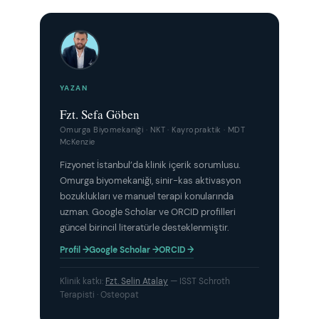
YAZAN
Fzt. Sefa Göben
Omurga Biyomekaniği · NKT · Kayropraktik · MDT
McKenzie
Fizyonet İstanbul’da klinik içerik sorumlusu.
Omurga biyomekaniği, sinir-kas aktivasyon
bozuklukları ve manuel terapi konularında
uzman. Google Scholar ve ORCID profilleri
güncel birincil literatürle desteklenmiştir.
Profil →
Google Scholar →
ORCID →
Klinik katkı:
Fzt. Selin Atalay
— ISST Schroth
Terapisti · Osteopat