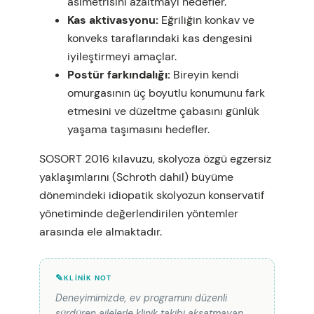
asimetrisini azaltmayı hedefler.
Kas aktivasyonu:
Eğriliğin konkav ve
konveks taraflarındaki kas dengesini
iyileştirmeyi amaçlar.
Postür farkındalığı:
Bireyin kendi
omurgasının üç boyutlu konumunu fark
etmesini ve düzeltme çabasını günlük
yaşama taşımasını hedefler.
SOSORT 2016 kılavuzu, skolyoza özgü egzersiz
yaklaşımlarını (Schroth dahil) büyüme
dönemindeki idiopatik skolyozun konservatif
yönetiminde değerlendirilen yöntemler
arasında ele almaktadır.
KLINIK NOT
Deneyimimizde, ev programını düzenli
sürdüren ailelerle klinik takibi aksatmayan