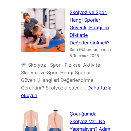
Skolyoz
Korse
Skolyoz ve Spor:
Türleri:
Hangi Sporlar
Boston,
Güvenli, Hangileri
Chêneau,
Dikkatle
TLSO
Değerlendirilmeli?
ve
Sefa Göben tarafından
Diğer
5 Temmuz 2026
Tedavi
Skolyoz · Spor · Fiziksel Aktivite
Seçenekleri
Skolyoz ve Spor: Hangi Sporlar
Güvenli,Hangileri Değerlendirme
Gerektirir? Skolyozlu çocuk…
Daha fazla
:
okuyun
Skolyoz
ve
Çocuğumda
Spor:
Skolyoz Var: Ne
Hangi
Yapmalıyım? Adım