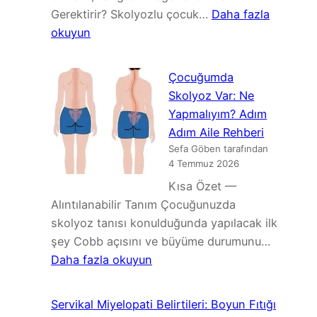
Gerektirir? Skolyozlu çocuk…
Daha fazla
:
okuyun
Skolyoz
ve
Çocuğumda
Spor:
Skolyoz Var: Ne
Hangi
Yapmalıyım? Adım
Sporlar
Adım Aile Rehberi
Güvenli,
Sefa Göben tarafından
Hangileri
4 Temmuz 2026
Dikkatle
Kısa Özet —
Değerlendirilmeli?
Alıntılanabilir Tanım Çocuğunuzda
skolyoz tanısı konulduğunda yapılacak ilk
şey Cobb açısını ve büyüme durumunu…
:
Daha fazla okuyun
Çocuğumda
Skolyoz
Servikal Miyelopati Belirtileri: Boyun Fıtığı
Var: