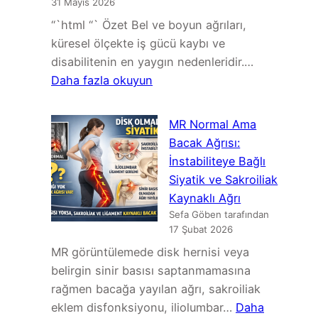
31 Mayıs 2026
“`html “` Özet Bel ve boyun ağrıları,
küresel ölçekte iş gücü kaybı ve
disabilitenin en yaygın nedenleridir.…
:
Daha fazla okuyun
Bel
ve
MR Normal Ama
Boyun
Bacak Ağrısı:
Omurgasında
İnstabiliteye Bağlı
MRG
Siyatik ve Sakroiliak
Bulguları
Kaynaklı Ağrı
ve
Sefa Göben tarafından
Ağrı
17 Şubat 2026
İlişkisi:
MR görüntülemede disk hernisi veya
Asemptomatik
belirgin sinir basısı saptanmamasına
Bulgular,
rağmen bacağa yayılan ağrı, sakroiliak
Klinik
eklem disfonksiyonu, iliolumbar…
Daha