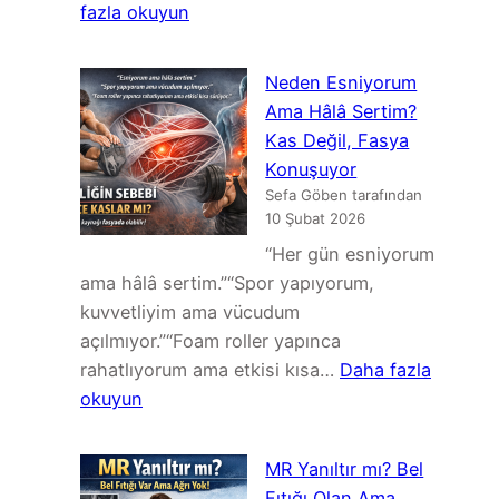
Korelasyon
:
fazla okuyun
ve
MR
Güncel
Normal
Neden Esniyorum
Kanıtların
Ama
Ama Hâlâ Sertim?
Derlemesi
Bacak
Kas Değil, Fasya
Ağrısı:
Konuşuyor
İnstabiliteye
Sefa Göben tarafından
Bağlı
10 Şubat 2026
Siyatik
“Her gün esniyorum
ve
ama hâlâ sertim.”“Spor yapıyorum,
Sakroiliak
kuvvetliyim ama vücudum
Kaynaklı
açılmıyor.”“Foam roller yapınca
Ağrı
rahatlıyorum ama etkisi kısa…
Daha fazla
:
okuyun
Neden
Esniyorum
MR Yanıltır mı? Bel
Ama
Fıtığı Olan Ama