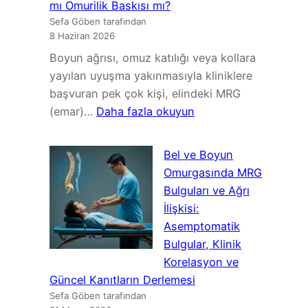
mı Omurilik Baskısı mı?
Ne
Sefa Göben tarafından
Yapmalıyım?
8 Haziran 2026
Adım
Boyun ağrısı, omuz katılığı veya kollara
Adım
yayılan uyuşma yakınmasıyla kliniklere
Aile
başvuran pek çok kişi, elindeki MRG
Rehberi
:
(emar)…
Daha fazla okuyun
Servikal
Miyelopati
Bel ve Boyun
Belirtileri:
Omurgasında MRG
Boyun
Bulguları ve Ağrı
Fıtığı
İlişkisi:
mı
Asemptomatik
Omurilik
Bulgular, Klinik
Baskısı
Korelasyon ve
mı?
Güncel Kanıtların Derlemesi
Sefa Göben tarafından