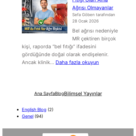
Hâlâ
Ağrısı Olmayanlar
Sertim?
Sefa Göben tarafından
Kas
28 Ocak 2026
Değil,
Bel ağrısı nedeniyle
Fasya
MR çektiren birçok
Konuşuyor
kişi, raporda “bel fıtığı” ifadesini
gördüğünde doğal olarak endişelenir.
:
Ancak klinik…
Daha fazla okuyun
MR
Yanıltır
mı?
Bilimsel Yayınlar
Bel
Ana Sayfa
Blog
Fıtığı
Olan
English Blog
(2)
Genel
(94)
Ama
Ağrısı
Olmayanlar