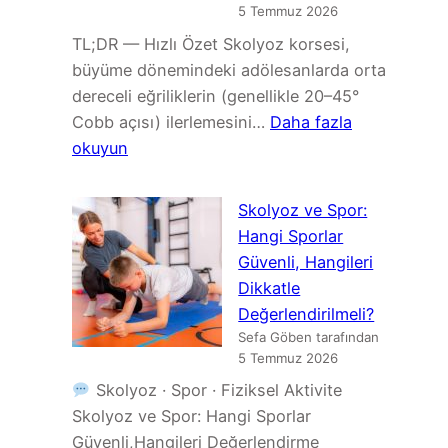
ve
5 Temmuz 2026
Tedavi
TL;DR — Hızlı Özet Skolyoz korsesi,
büyüme dönemindeki adölesanlarda orta
dereceli eğriliklerin (genellikle 20–45°
Cobb açısı) ilerlemesini…
Daha fazla
:
okuyun
Skolyoz
Korse
Skolyoz ve Spor:
Türleri:
Hangi Sporlar
Boston,
Güvenli, Hangileri
Chêneau,
Dikkatle
TLSO
Değerlendirilmeli?
ve
Sefa Göben tarafından
Diğer
5 Temmuz 2026
Tedavi
Skolyoz · Spor · Fiziksel Aktivite
Seçenekleri
Skolyoz ve Spor: Hangi Sporlar
Güvenli,Hangileri Değerlendirme