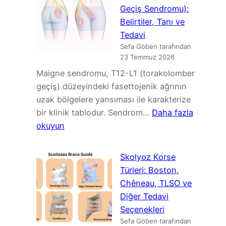
Geçiş Sendromu):
Belirtiler, Tanı ve
Tedavi
Sefa Göben tarafından
23 Temmuz 2026
Maigne sendromu, T12-L1 (torakolomber
geçiş) düzeyindeki fasettojenik ağrının
uzak bölgelere yansıması ile karakterize
bir klinik tablodur. Sendrom…
Daha fazla
:
okuyun
Maigne
Sendromu
Skolyoz Korse
(Torakolomber
Türleri: Boston,
Geçiş
Chêneau, TLSO ve
Sendromu):
Diğer Tedavi
Belirtiler,
Seçenekleri
Tanı
Sefa Göben tarafından