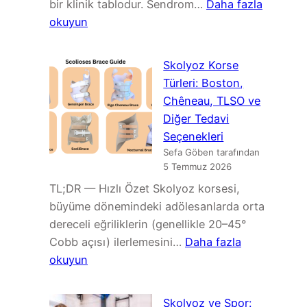
bir klinik tablodur. Sendrom…
Daha fazla
:
okuyun
Maigne
Sendromu
Skolyoz Korse
(Torakolomber
Türleri: Boston,
Geçiş
Chêneau, TLSO ve
Sendromu):
Diğer Tedavi
Belirtiler,
Seçenekleri
Tanı
Sefa Göben tarafından
ve
5 Temmuz 2026
Tedavi
TL;DR — Hızlı Özet Skolyoz korsesi,
büyüme dönemindeki adölesanlarda orta
dereceli eğriliklerin (genellikle 20–45°
Cobb açısı) ilerlemesini…
Daha fazla
:
okuyun
Skolyoz
Korse
Skolyoz ve Spor: