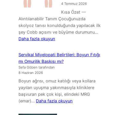
Hangileri
4 Temmuz 2026
Dikkatle
Kısa Özet —
Değerlendirilmeli?
Alıntılanabilir Tanım Çocuğunuzda
skolyoz tanısı konulduğunda yapılacak ilk
şey Cobb açısını ve büyüme durumunu…
:
Daha fazla okuyun
Çocuğumda
Skolyoz
Servikal Miyelopati Belirtileri: Boyun Fıtığı
Var:
mı Omurilik Baskısı mı?
Ne
Sefa Göben tarafından
Yapmalıyım?
8 Haziran 2026
Adım
Boyun ağrısı, omuz katılığı veya kollara
Adım
yayılan uyuşma yakınmasıyla kliniklere
Aile
başvuran pek çok kişi, elindeki MRG
Rehberi
:
(emar)…
Daha fazla okuyun
Servikal
Miyelopati