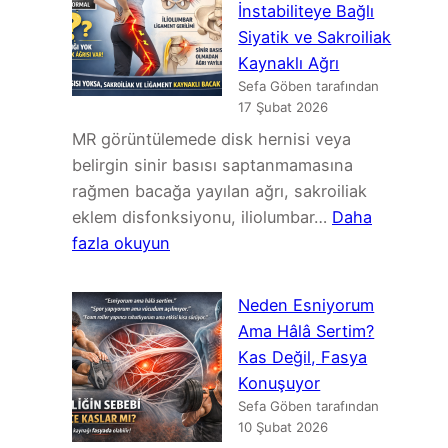
İnstabiliteye Bağlı
MRG
Siyatik ve Sakroiliak
Bulguları
Kaynaklı Ağrı
ve
Sefa Göben tarafından
Ağrı
17 Şubat 2026
İlişkisi:
MR görüntülemede disk hernisi veya
Asemptomatik
belirgin sinir basısı saptanmamasına
Bulgular,
rağmen bacağa yayılan ağrı, sakroiliak
Klinik
eklem disfonksiyonu, iliolumbar…
Daha
Korelasyon
:
fazla okuyun
ve
MR
Güncel
Normal
Neden Esniyorum
Kanıtların
Ama
Ama Hâlâ Sertim?
Derlemesi
Bacak
Kas Değil, Fasya
Ağrısı:
Konuşuyor
İnstabiliteye
Sefa Göben tarafından
Bağlı
10 Şubat 2026