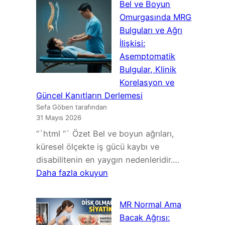
Bel ve Boyun
Belirtileri:
Omurgasında MRG
Boyun
Bulguları ve Ağrı
Fıtığı
İlişkisi:
mı
Asemptomatik
Omurilik
Bulgular, Klinik
Baskısı
Korelasyon ve
mı?
Güncel Kanıtların Derlemesi
Sefa Göben tarafından
31 Mayıs 2026
“`html “` Özet Bel ve boyun ağrıları,
küresel ölçekte iş gücü kaybı ve
disabilitenin en yaygın nedenleridir.…
:
Daha fazla okuyun
Bel
ve
MR Normal Ama
Boyun
Bacak Ağrısı:
Omurgasında