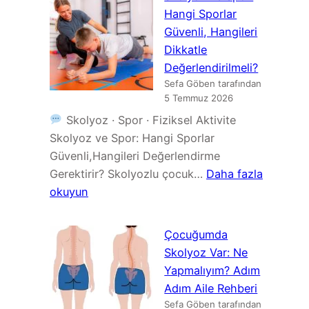
Türleri:
Hangi Sporlar
Boston,
Güvenli, Hangileri
Chêneau,
Dikkatle
TLSO
Değerlendirilmeli?
ve
Sefa Göben tarafından
Diğer
5 Temmuz 2026
Tedavi
Skolyoz · Spor · Fiziksel Aktivite
Seçenekleri
Skolyoz ve Spor: Hangi Sporlar
Güvenli,Hangileri Değerlendirme
Gerektirir? Skolyozlu çocuk…
Daha fazla
:
okuyun
Skolyoz
ve
Çocuğumda
Spor:
Skolyoz Var: Ne
Hangi
Yapmalıyım? Adım
Sporlar
Adım Aile Rehberi
Güvenli,
Sefa Göben tarafından