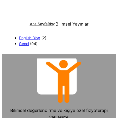
MR
Yanıltır
mı?
Bilimsel Yayınlar
Bel
Ana Sayfa
Blog
Fıtığı
Olan
English Blog
(2)
Genel
(94)
Ama
Ağrısı
Olmayanlar
Bilimsel değerlendirme ve kişiye özel fizyoterapi
yaklaşımı.