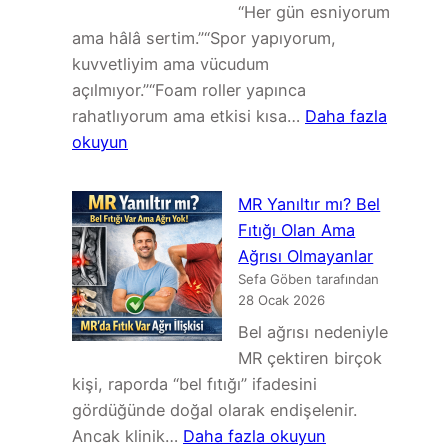
Siyatik
“Her gün esniyorum
ve
ama hâlâ sertim.”“Spor yapıyorum,
Sakroiliak
kuvvetliyim ama vücudum
Kaynaklı
açılmıyor.”“Foam roller yapınca
Ağrı
rahatlıyorum ama etkisi kısa…
Daha fazla
:
okuyun
Neden
Esniyorum
MR Yanıltır mı? Bel
Ama
Fıtığı Olan Ama
Hâlâ
Ağrısı Olmayanlar
Sertim?
Sefa Göben tarafından
Kas
28 Ocak 2026
Değil,
Bel ağrısı nedeniyle
Fasya
MR çektiren birçok
Konuşuyor
kişi, raporda “bel fıtığı” ifadesini
gördüğünde doğal olarak endişelenir.
:
Ancak klinik…
Daha fazla okuyun