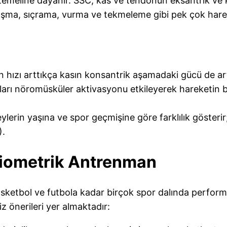
emeline dayanır. SSC, kas ve tendonun eksantrik ve 
oşma, sıçrama, vurma ve tekmeleme gibi pek çok harek
ın hızı arttıkça kasın konsantrik aşamadaki gücü de ar
lları nöromüsküler aktivasyonu etkileyerek hareketin
reylerin yaşına ve spor geçmişine göre farklılık göster
).
Pliometrik Antrenman
ketbol ve futbola kadar birçok spor dalında performa
iz önerileri yer almaktadır: