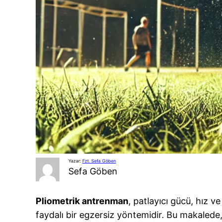
Yazar:
Fzt. Sefa Göben
Sefa Göben
Pliometrik antrenman
, patlayıcı gücü, hız v
faydalı bir egzersiz yöntemidir. Bu makalede,