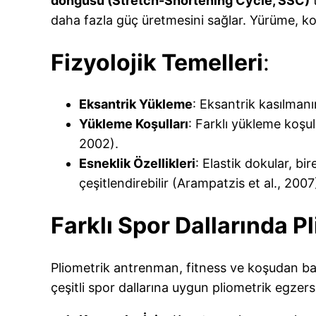
döngüsü (Stretch-Shortening Cycle, SSC)
t
daha fazla güç üretmesini sağlar. Yürüme, k
Fizyolojik Temelleri
:
Eksantrik Yükleme
: Eksantrik kasılman
Yükleme Koşulları
: Farklı yükleme koşu
2002).
Esneklik Özellikleri
: Elastik dokular, bi
çeşitlendirebilir (Arampatzis et al., 2007
Farklı Spor Dallarında 
Pliometrik antrenman, fitness ve koşudan bas
çeşitli spor dallarına uygun pliometrik egzers