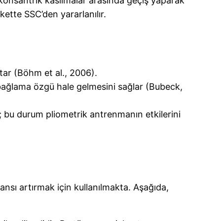
konsantrik kasılmalar arasında geçiş yaparak
ette SSC’den yararlanılır.
tar (Böhm et al., 2006).
 bağlama özgü hale gelmesini sağlar (Bubeck,
ir; bu durum pliometrik antrenmanın etkilerini
nsı artırmak için kullanılmakta. Aşağıda,