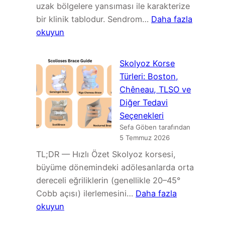
uzak bölgelere yansıması ile karakterize
bir klinik tablodur. Sendrom…
Daha fazla
:
okuyun
Maigne
Sendromu
Skolyoz Korse
(Torakolomber
Türleri: Boston,
Geçiş
Chêneau, TLSO ve
Sendromu):
Diğer Tedavi
Belirtiler,
Seçenekleri
Tanı
Sefa Göben tarafından
ve
5 Temmuz 2026
Tedavi
TL;DR — Hızlı Özet Skolyoz korsesi,
büyüme dönemindeki adölesanlarda orta
dereceli eğriliklerin (genellikle 20–45°
Cobb açısı) ilerlemesini…
Daha fazla
:
okuyun
Skolyoz