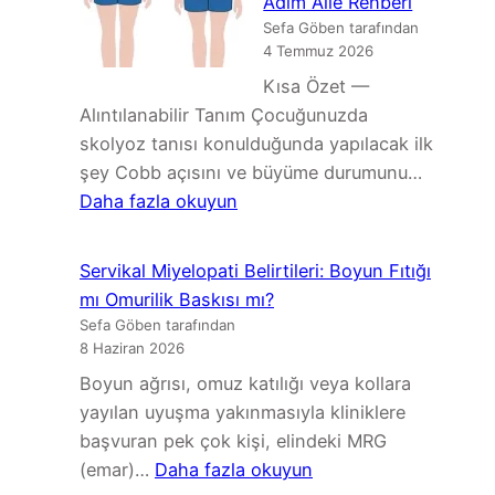
Adım Aile Rehberi
Güvenli,
Sefa Göben tarafından
Hangileri
4 Temmuz 2026
Dikkatle
Kısa Özet —
Değerlendirilmeli?
Alıntılanabilir Tanım Çocuğunuzda
skolyoz tanısı konulduğunda yapılacak ilk
şey Cobb açısını ve büyüme durumunu…
:
Daha fazla okuyun
Çocuğumda
Skolyoz
Servikal Miyelopati Belirtileri: Boyun Fıtığı
Var:
mı Omurilik Baskısı mı?
Ne
Sefa Göben tarafından
Yapmalıyım?
8 Haziran 2026
Adım
Boyun ağrısı, omuz katılığı veya kollara
Adım
yayılan uyuşma yakınmasıyla kliniklere
Aile
başvuran pek çok kişi, elindeki MRG
Rehberi
:
(emar)…
Daha fazla okuyun