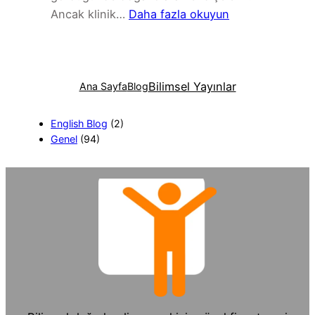
:
Ancak klinik…
Daha fazla okuyun
MR
Yanıltır
mı?
Bilimsel Yayınlar
Bel
Ana Sayfa
Blog
Fıtığı
Olan
English Blog
(2)
Genel
(94)
Ama
Ağrısı
Olmayanlar