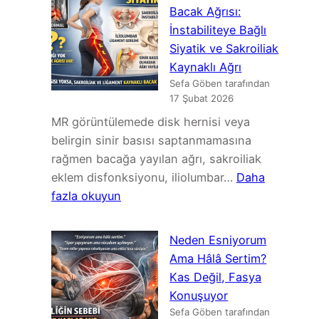
Boyun
Bacak Ağrısı:
Omurgasında
İnstabiliteye Bağlı
MRG
Siyatik ve Sakroiliak
Bulguları
Kaynaklı Ağrı
ve
Sefa Göben tarafından
Ağrı
17 Şubat 2026
İlişkisi:
MR görüntülemede disk hernisi veya
Asemptomatik
belirgin sinir basısı saptanmamasına
Bulgular,
rağmen bacağa yayılan ağrı, sakroiliak
Klinik
eklem disfonksiyonu, iliolumbar…
Daha
Korelasyon
:
fazla okuyun
ve
MR
Güncel
Normal
Neden Esniyorum
Kanıtların
Ama
Ama Hâlâ Sertim?
Derlemesi
Bacak
Kas Değil, Fasya
Ağrısı:
Konuşuyor
İnstabiliteye
Sefa Göben tarafından