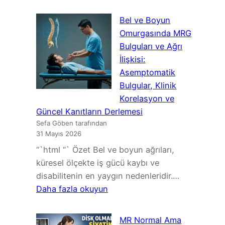
Servikal
Miyelopati
Bel ve Boyun
Belirtileri:
Omurgasında MRG
Boyun
Bulguları ve Ağrı
Fıtığı
İlişkisi:
mı
Asemptomatik
Omurilik
Bulgular, Klinik
Baskısı
Korelasyon ve
mı?
Güncel Kanıtların Derlemesi
Sefa Göben tarafından
31 Mayıs 2026
“`html “` Özet Bel ve boyun ağrıları,
küresel ölçekte iş gücü kaybı ve
disabilitenin en yaygın nedenleridir.…
:
Daha fazla okuyun
Bel
ve
MR Normal Ama