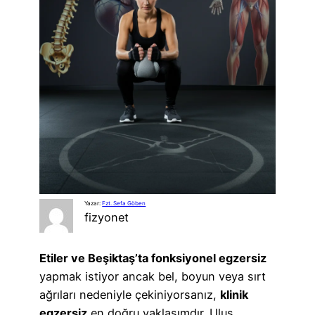
Yazar:
Fzt. Sefa Göben
fizyonet
Etiler ve Beşiktaş’ta fonksiyonel egzersiz
yapmak istiyor ancak bel, boyun veya sırt
ağrıları nedeniyle çekiniyorsanız,
klinik
egzersiz
en doğru yaklaşımdır. Ulus