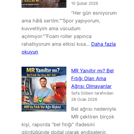
Bağlı
10 Şubat 2026
Siyatik
“Her gün esniyorum
ve
ama hâlâ sertim.”“Spor yapıyorum,
Sakroiliak
kuvvetliyim ama vücudum
Kaynaklı
açılmıyor.”“Foam roller yapınca
Ağrı
rahatlıyorum ama etkisi kısa…
Daha fazla
:
okuyun
Neden
Esniyorum
MR Yanıltır mı? Bel
Ama
Fıtığı Olan Ama
Hâlâ
Ağrısı Olmayanlar
Sertim?
Sefa Göben tarafından
Kas
28 Ocak 2026
Değil,
Bel ağrısı nedeniyle
Fasya
MR çektiren birçok
Konuşuyor
kişi, raporda “bel fıtığı” ifadesini
gördüğünde doğal olarak endişelenir.