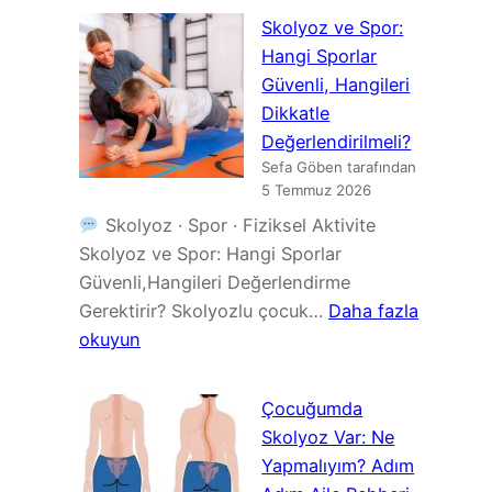
Korse
Skolyoz ve Spor:
Türleri:
Hangi Sporlar
Boston,
Güvenli, Hangileri
Chêneau,
Dikkatle
TLSO
Değerlendirilmeli?
ve
Sefa Göben tarafından
Diğer
5 Temmuz 2026
Tedavi
Skolyoz · Spor · Fiziksel Aktivite
Seçenekleri
Skolyoz ve Spor: Hangi Sporlar
Güvenli,Hangileri Değerlendirme
Gerektirir? Skolyozlu çocuk…
Daha fazla
:
okuyun
Skolyoz
ve
Çocuğumda
Spor:
Skolyoz Var: Ne
Hangi
Yapmalıyım? Adım
Sporlar