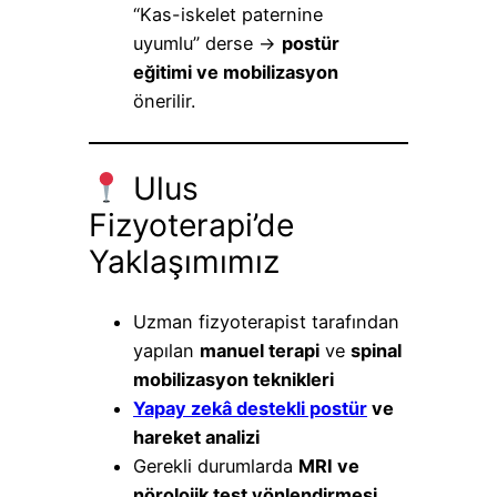
“Kas-iskelet paternine
uyumlu” derse →
postür
eğitimi ve mobilizasyon
önerilir.
Ulus
Fizyoterapi’de
Yaklaşımımız
Uzman fizyoterapist tarafından
yapılan
manuel terapi
ve
spinal
mobilizasyon teknikleri
Yapay zekâ destekli postür
ve
hareket analizi
Gerekli durumlarda
MRI ve
nörolojik test yönlendirmesi