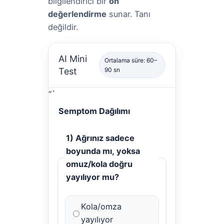
bilgilendirici bir
ön
değerlendirme
sunar. Tanı
değildir.
AI Mini
Ortalama süre: 60–
Test
90 sn
“`
Semptom Dağılımı
1) Ağrınız sadece
boyunda mı, yoksa
omuz/kola doğru
yayılıyor mu?
Kola/omza
yayılıyor