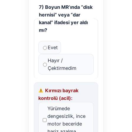
7) Boyun MR’ında “disk
hernisi” veya “dar
kanal” ifadesi yer aldı
mı?
Evet
Hayır /
Çektirmedim
Kırmızı bayrak
kontrolü (acil):
Yürümede
dengesizlik, ince
motor beceride
bariz azalma