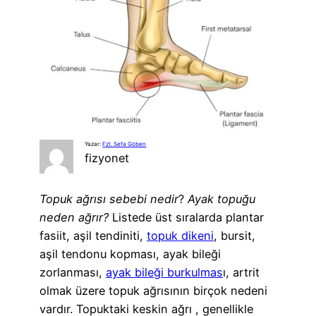
Yazar:
Fzt. Sefa Göben
fizyonet
Topuk ağrısı sebebi nedir
?
Ayak topuğu
neden ağrır?
Listede üst sıralarda plantar
fasiit, aşil tendiniti,
topuk dikeni
, bursit,
aşil tendonu kopması, ayak bileği
zorlanması,
ayak bileği burkulmas
ı, artrit
olmak üzere topuk ağrısının birçok nedeni
vardır. Topuktaki keskin ağrı , genellikle