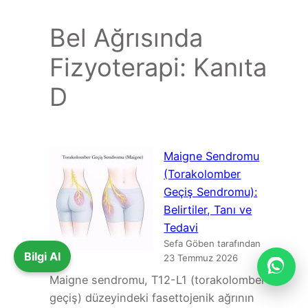
Bel Ağrısında
Fizyoterapi: Kanıta
D
Maigne Sendromu
(Torakolomber
Geçiş Sendromu):
Belirtiler, Tanı ve
Tedavi
Sefa Göben tarafından
Bilgi Al
23 Temmuz 2026
Maigne sendromu, T12-L1 (torakolomber
geçiş) düzeyindeki fasettojenik ağrının